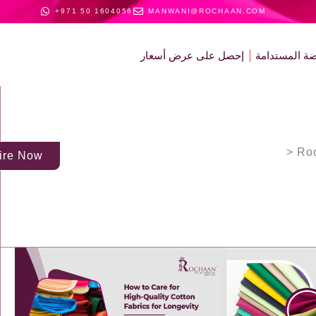
تخطي
+971 50 1604056
MANWANI@ROCHAAN.COM
إلى
المحتوى
ة المستدامة
إحصل على عرض أسعار
Ro
الرئيسية
ire Now
How
Benefits
to
of
Care
Buying