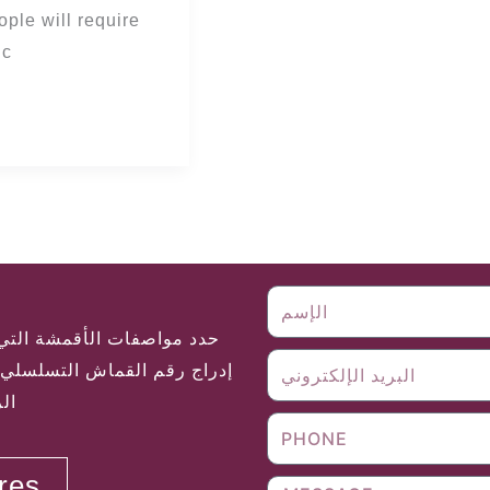
ople will require
ic
قراء
حدد مواصفات الأقمشة التي 
إدراج رقم القماش التسلسلي ا
ال
ores