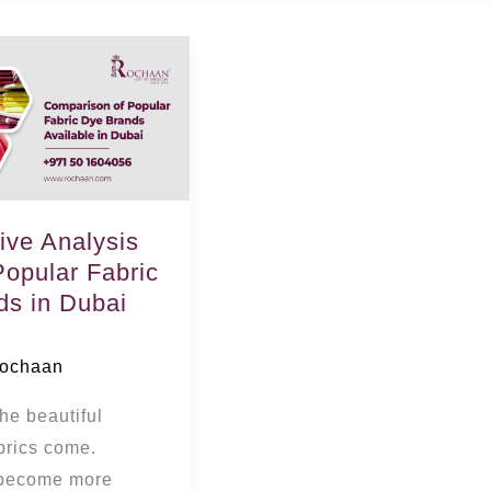
ive Analysis
Popular Fabric
ds in Dubai
ochaan
he beautiful
abrics come.
 become more