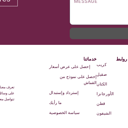
روابط
خدماتنا
كريب
إحصل على عرض أسعار
صقيل
إحصل على نموذج من
القماش
الكتان
تعرف معنا 
إسترداد وإستبدال
على وسائل 
الأورجانزا
تتواصل معن
ما رأيك
قطن
سياسة الخصوصية
الشيفون