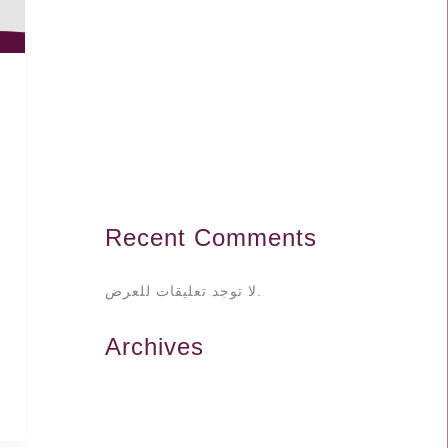
Crepe Fabric Suppliers in Dubai: Your
Ultimate Guide to Quality &
Affordability
Top Fabric Suppliers in Dubai: Your
Guide to Quality Textiles in the UAE
(2025)
How to Care for High-Quality Cotton
Fabrics for Longevity
Recent Comments
لا توجد تعليقات للعرض.
Archives
يوليو 2025
يونيو 2025