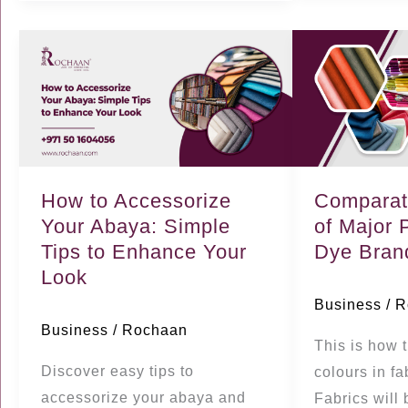
How
Comparative
to
Analysis
Accessorize
of
Your
Major
Abaya:
Popular
Simple
Fabric
How to Accessorize
Comparat
Tips
Dye
Your Abaya: Simple
of Major 
to
Brands
Tips to Enhance Your
Dye Bran
Enhance
in
Look
Your
Dubai
Business
/
R
Look
Business
/
Rochaan
This is how t
Discover easy tips to
colours in f
accessorize your abaya and
Fabrics will