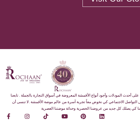
على أحدث المودلات وأجود أنواع الأقمشة المعروضة في أسواق التجارة بالجملة . تابعنا
التواصل الاجتماعي كي نخوض معاً تجربة آسرة من عالم موضة الأقمشة .لا تنسى أن
ا كي يصلك كل جديد من عروضنا الحصرية وحداثة موضتنا العصرية
F
I
T
Y
P
L
a
n
i
o
i
i
c
s
k
u
n
n
e
t
t
t
t
k
b
a
o
u
e
e