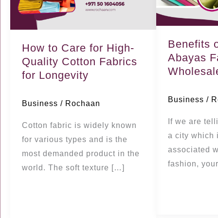
for
Abayas
High-
Fabric
Quality
Wholesale
Benefits 
Cotton
in
How to Care for High-
Abayas F
Fabrics
Dubai
Quality Cotton Fabrics
Wholesale
for
for Longevity
Longevity
Business
/
R
Business
/
Rochaan
If we are tell
Cotton fabric is widely known
a city which 
for various types and is the
associated w
most demanded product in the
fashion, you
world. The soft texture […]
ة المزيد »
قراءة المزيد »