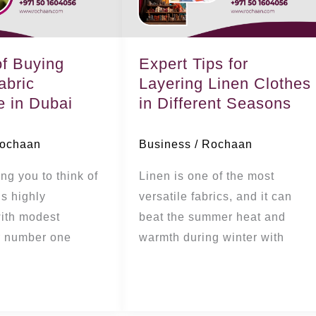
Layering
Linen
Clothes
of Buying
Expert Tips for
in
abric
Layering Linen Clothes
Different
 in Dubai
in Different Seasons
Seasons
ochaan
Business
/
Rochaan
ing you to think of
Linen is one of the most
is highly
versatile fabrics, and it can
ith modest
beat the summer heat and
r number one
warmth during winter with
قراءة المزيد »
قراء